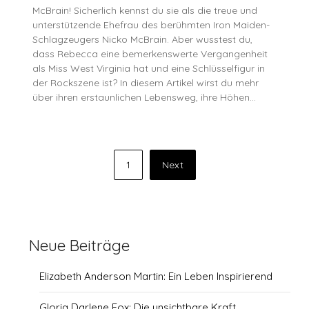
McBrain! Sicherlich kennst du sie als die treue und
unterstützende Ehefrau des berühmten Iron Maiden-
Schlagzeugers Nicko McBrain. Aber wusstest du,
dass Rebecca eine bemerkenswerte Vergangenheit
als Miss West Virginia hat und eine Schlüsselfigur in
der Rockszene ist? In diesem Artikel wirst du mehr
über ihren erstaunlichen Lebensweg, ihre Höhen…
Seitennummerierung
1
Next
der
Beiträge
Neue Beiträge
Elizabeth Anderson Martin: Ein Leben Inspirierend
Gloria Darlene Fox: Die unsichtbare Kraft