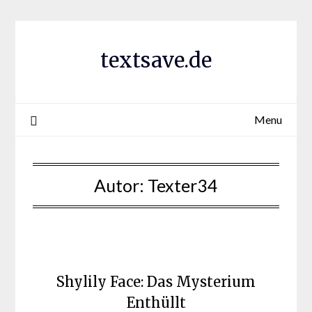
Skip
to
content
textsave.de
Menu
Autor:
Texter34
Shylily Face: Das Mysterium
Enthüllt